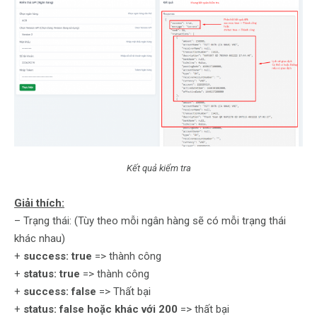
Kết quả kiểm tra
Giải thích:
– Trạng thái: (Tùy theo mỗi ngân hàng sẽ có mỗi trạng thái
khác nhau)
+
success: true
=> thành công
+
status: true
=> thành công
+
success: false
=> Thất bại
+
status: false hoặc khác với 200
=> thất bại